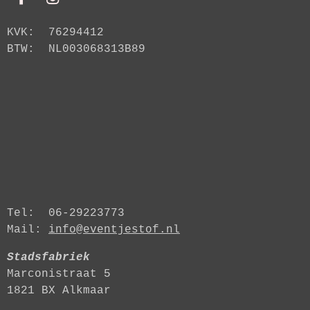
F
I
a
n
c
s
KVK: 76294412
e
t
BTW: NL003068313B89
b
a
o
g
o
r
k
a
m
Tel: 06-29223773
Mail:
info@eventjestof.nl
Stadsfabriek
Marconistraat 5
1821 BX Alkmaar