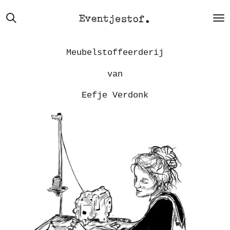
Ga
direct
naar
de
Meubelstoffeerderij
hoofdinhoud
van
Eefje Verdonk