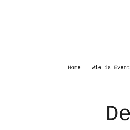
Ga
direct
naar
de
hoofdinhoud
Home
Wie is Even
D