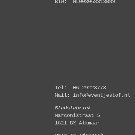
BTW: NL003068313B89
b
a
o
g
o
r
k
a
m
Tel: 06-29223773
Mail:
info@eventjestof.nl
Stadsfabriek
Marconistraat 5
1821 BX Alkmaar