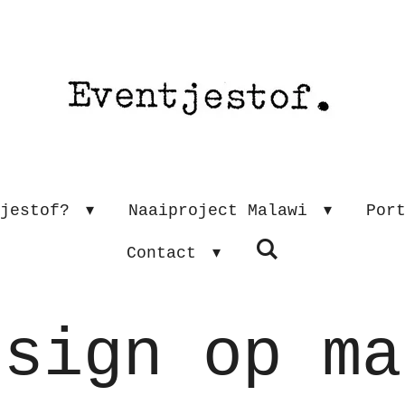
tjestof?
Naaiproject Malawi
Por
Contact
esign op ma