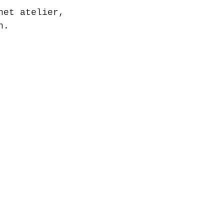
het atelier,
n.