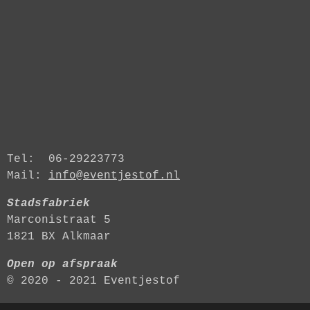
b
a
o
g
o
r
k
a
m
Tel: 06-29223773
Mail:
info@eventjestof.nl
Stadsfabriek
Marconistraat 5
1821 BX Alkmaar
Open op afspraak
© 2020 - 2021 Eventjestof